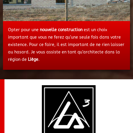
Opter pour une
nouvelle construction
est un choix
important que vous ne ferez qu’une seule fois dans votre
existence. Pour ce faire, il est important de ne rien laisser
au hasard. Je vous assiste en tant qu’architecte dans la
région de
Liège
.