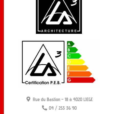
Rue du Bastion – 18 à 4020 LIEGE
04 / 253 36 90