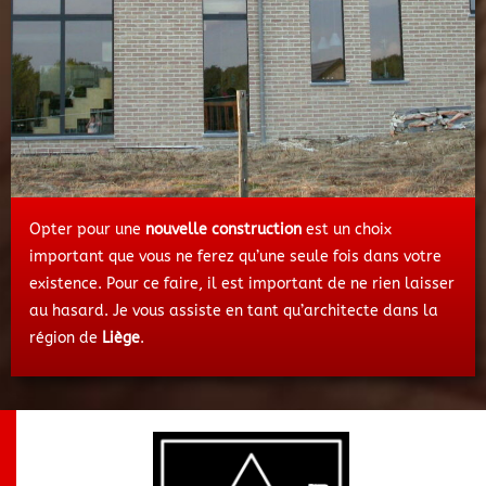
Opter pour une
nouvelle construction
est un choix
important que vous ne ferez qu’une seule fois dans votre
existence. Pour ce faire, il est important de ne rien laisser
au hasard. Je vous assiste en tant qu’architecte dans la
région de
Liège
.