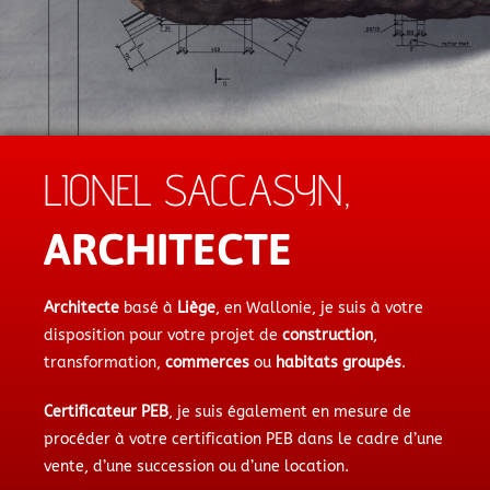
LIONEL SACCASYN,
ARCHITECTE
Architecte
basé à
Liège
, en Wallonie, je suis à votre
disposition pour votre projet de
construction
,
transformation,
commerces
ou
habitats groupés
.
Certificateur PEB
, je suis également en mesure de
procéder à votre certification PEB dans le cadre d’une
vente, d’une succession ou d’une location.